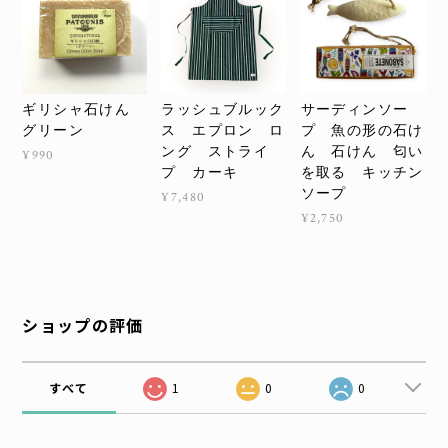
ギリシャ石けん
ラッシュブルック
サーディンソー
グリーン
ス エプロン ロ
プ 魚の形の石け
ング ストライ
ん 石けん 匂い
¥990
プ カーキ
を取る キッチン
ソープ
¥7,480
¥2,750
ショップの評価
すべて
1
0
0