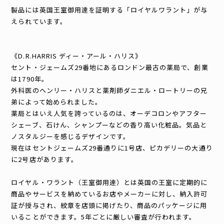
製品には英国王室御用達を証明する「ロイヤルワラント」が与
えられています。
《D.R.HARRIS ディー・アール・ハリス》
セント・ジェームズ29番地にあるロンドン最古の薬局で、創業
は1790年。
外科医のヘンリー・ハリスと薬剤師ダニエル・ロートリーの兄
弟によって始められました。
薬局とはいえ人気を誇っているのは、オーデコロンやアフター
シェーブ、石けん、シャンプーなどの香り高い化粧品。気品と
ノスタルジーを感じるデザインです。
現在はセントジェームズ29番通りに1号店、ピカデリーの大通り
に2号店があります。
ロイヤル・ワラント（王室御用達）とは英国の王室に定期的に
商品やサービスを納めているお店やメーカーに対し、納入許可
証が授与され、紋章を店頭に掲げたり、商品のパッケージに用
いることができます。5年ごとに厳しい審査が行われます。