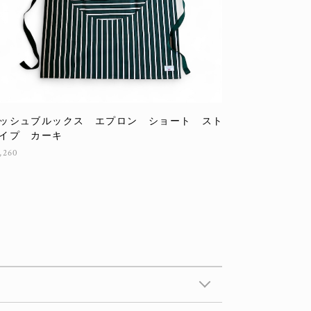
ッシュブルックス エプロン ショート スト
イプ カーキ
,260