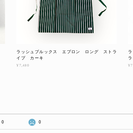
ラッシュブルックス エプロン ロング ストラ
ラ
イプ カーキ
ラ
¥7,480
¥7
0
0